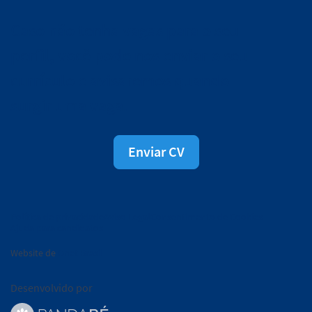
Caso não tenha vagas para o seu
perfil, você pode nos enviar o seu
currículo e avisaremos quando
surgir uma vaga.
Enviar CV
Política de privacidade
Aviso Legal
Consentimento de Cookies
Ajuda para candidatos
Website de
Onet Brasil
Desenvolvido por