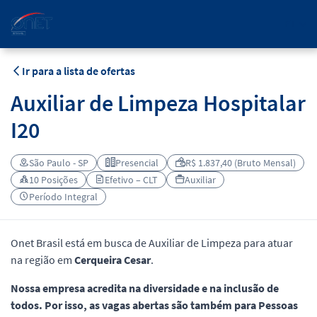
PT
Ir para a lista de ofertas
Auxiliar de Limpeza Hospitalar
I20
São Paulo - SP
Presencial
R$ 1.837,40 (Bruto Mensal)
10 Posições
Efetivo – CLT
Auxiliar
Período Integral
Onet Brasil está em busca de Auxiliar de Limpeza para atuar
na região em
Cerqueira Cesar
.
Nossa empresa acredita na diversidade e na inclusão de
todos. Por isso, as vagas abertas são também para Pessoas