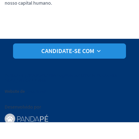
nosso capital humano.
CANDIDATE-SE COM
Política de privacidade
Aviso Legal
Consentimento de Cookies
Ajuda para candidatos
Website de
Onet Brasil
Desenvolvido por
© Pandapé, Ltda. Todos os direitos reservados.